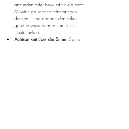
anzünden oder bewusst für ein paar 
Minuten an schöne Erinnerungen 
denken – und danach den Fokus 
ganz bewusst wieder zurück ins 
Heute lenken.
Achtsamkeit über die Sinne:
 Spüre 
deine Füsse fest auf dem Boden. 
Höre ganz bewusst die Geräusche 
um dich herum. Das hilft dem Gehirn 
zu realisieren: 
Ich bin im Jetzt und 
ich bin sicher.
Sich selbst erlauben, wieder zu 
leben:
 Schreibe dir selbst den Satz 
auf: 
„Glücklich zu sein bedeutet 
nicht, einen geliebten Menschen zu 
vergessen.“
 Du darfst der 
Vergangenheit einen friedlichen Platz 
geben und trotzdem die Gegenwart 
umarmen.