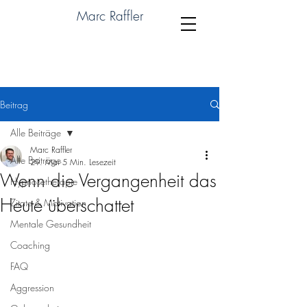
Marc Raffler
Beitrag
Alle Beiträge
Marc Raffler
Alle Beiträge
29. Mai
5 Min. Lesezeit
Wenn die Vergangenheit das
Hypnosetherapie
Heute überschattet
Zitate & Motivation
Mentale Gesundheit
Coaching
FAQ
Aggression