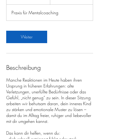
Franken
S
t
Praxis für Mentalcoaching
d
-
2
S
Weiter
t
d
.
Beschreibung
Manche Reaktionen im Heute haben ihren
Ursprung in früheren Erfahrungen: alte
Verletzungen, unerfüllte Bedürfnisse oder das
Gefühl, „nicht genug“ zu sein. In dieser Sitzung
arbeiten wir behutsam daran, dein inneres Kind
zu stärken und emotionale Muster zu lösen –
damit du im Alltag freier, ruhiger und liebevoller
mit dir umgehen kannst.
Das kann dir helfen, wenn du:
- dich schnell getriggert fühlst oder stark