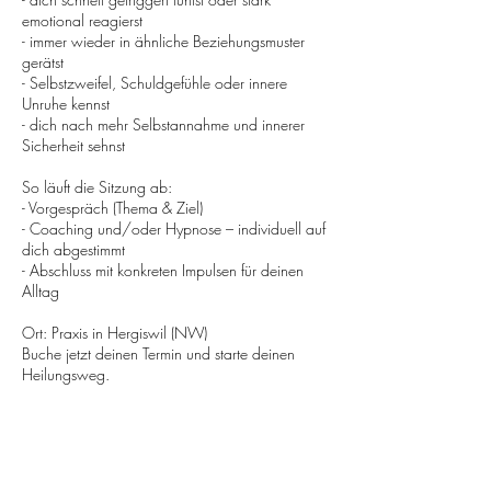
emotional reagierst
- immer wieder in ähnliche Beziehungsmuster
gerätst
- Selbstzweifel, Schuldgefühle oder innere
Unruhe kennst
- dich nach mehr Selbstannahme und innerer
Sicherheit sehnst
So läuft die Sitzung ab:
- Vorgespräch (Thema & Ziel)
- Coaching und/oder Hypnose – individuell auf
dich abgestimmt
- Abschluss mit konkreten Impulsen für deinen
Alltag
Ort: Praxis in Hergiswil (NW)
Buche jetzt deinen Termin und starte deinen
Heilungsweg.
Umbuchung & Kündigung