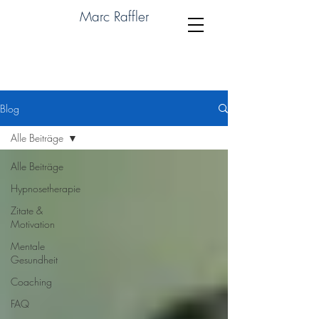
Marc Raffler
Blog
Alle Beiträge
Alle Beiträge
Hypnosetherapie
Zitate &
Motivation
Mentale
Gesundheit
Coaching
FAQ