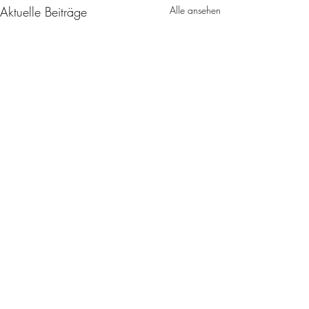
Aktuelle Beiträge
Alle ansehen
Impressum
Datenschutz
Verhaltens Kodex
Verbindungen
© 2020 Marc Raffler