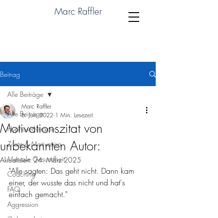
Marc Raffler
Beitrag
Alle Beiträge
Marc Raffler
Alle Beiträge
6. Juni 2022
1 Min. Lesezeit
Motivationszitat von
Hypnosetherapie
unbekannten Autor:
Zitate & Motivation
Mentale Gesundheit
Aktualisiert:
24. März 2025
"Alle sagten: Das geht nicht. Dann kam 
Coaching
einer, der wusste das nicht und hat's 
FAQ
einfach gemacht."
Aggression