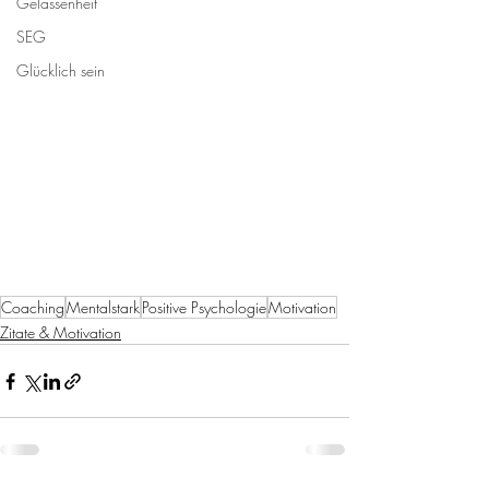
Gelassenheit
SEG
Glücklich sein
Coaching
Mentalstark
Positive Psychologie
Motivation
Zitate & Motivation