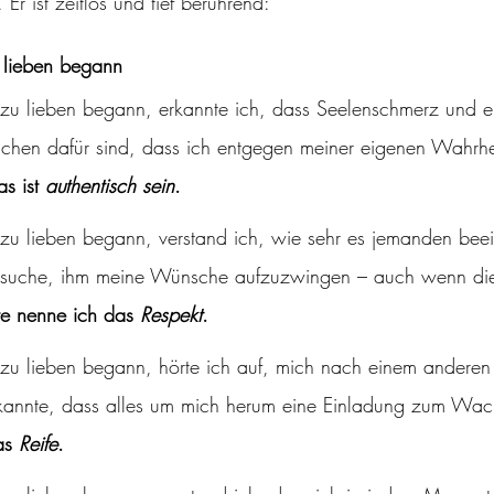
Er ist zeitlos und tief berührend:
u lieben begann
t zu lieben begann, erkannte ich, dass Seelenschmerz und e
chen dafür sind, dass ich entgegen meiner eigenen Wahrhe
s ist 
authentisch sein
. 
t zu lieben begann, verstand ich, wie sehr es jemanden beei
rsuche, ihm meine Wünsche aufzuzwingen – auch wenn di
e nenne ich das 
Respekt
. 
t zu lieben begann, hörte ich auf, mich nach einem anderen
kannte, dass alles um mich herum eine Einladung zum Wach
as 
Reife
.