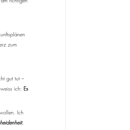
 am richtigen 
kunftsplänen 
erz zum 
weiss ich: 
Es 
wollen. Ich 
heidenheit
.