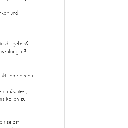
keit und 
ie dir geben?
 auszulaugen?
unkt, an dem du 
rn möchtest, 
ns Rollen zu 
ir selbst 