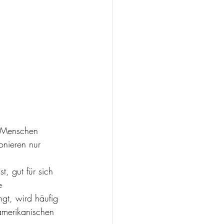
. Menschen 
ionieren nur 
t, gut für sich 
e 
ngt, wird häufig 
amerikanischen 