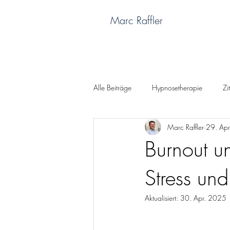
Marc Raffler
Alle Beiträge
Hypnosetherapie
Zi
Marc Raffler
29. Ap
Gelassenheit
SEG
Glückli
Burnout un
Stress un
Aktualisiert:
30. Apr. 2025