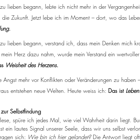
 zu lieben begann, lebte ich nicht mehr in der Vergangenhei
die Zukunft. Jetzt lebe ich im Moment – dort, wo das Leben 
llung
.
t zu lieben begann, verstand ich, dass mein Denken mich k
 mein Herz dazu nahm, wurde mein Verstand ein wertvoller
as 
Weisheit des Herzens
.
 Angst mehr vor Konflikten oder Veränderungen zu haben – 
araus entstehen neue Welten. Heute weiss ich: 
Das ist 
Leben
 zur Selbstfindung
ese, spüre ich jedes Mal, wie viel Wahrheit darin liegt. Burn
st ein lautes Signal unserer Seele, dass wir uns selbst verl
fragen sich: 
Wie bin ich hier gelandet? 
Die Antwort liegt oft