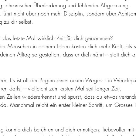
ng, chronischer Überforderung und fehlender Abgrenzung.
ührt nicht über noch mehr Disziplin, sondern über Achtsam
 zu dir selbst.
 das letzte Mal wirklich Zeit für dich genommen?
r Menschen in deinem Leben kosten dich mehr Kraft, als s
einen Alltag so gestalten, dass er dich nährt – statt dich
itern. Es ist oft der Beginn eines neuen Weges. Ein Wendep
ren darfst – vielleicht zum ersten Mal seit langer Zeit.
n Zeilen wiedererkennst und spürst, dass du etwas verände
 da. Manchmal reicht ein erster kleiner Schritt, um Grosses i
rag konnte dich berühren und dich ermutigen, liebevoller mit d