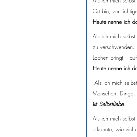
Als ich mich selbs
Ort bin, zur richtig
Heute nenne ich d
Als ich mich selbst
zu verschwenden. 
Lachen bringt – au
Heute nenne ich d
 Als ich mich selbst zu lieben begann, befreite ich mich von allem, was mir nicht gut tut – 
Menschen, Dinge, S
ist 
Selbstliebe
.
Als ich mich selbst
erkannte, wie viel 