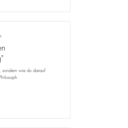
t
en
"
rt, sondern wie du darauf
her Philosoph