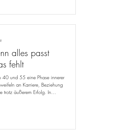
t
enn alles passt
as fehlt
n 40 und 55 eine Phase innerer
zweifeln an Karriere, Beziehung
e trotz äußerem Erfolg. In
ch die Midlifecrisis zeigt, wen
Fehler passieren – und warum oft
r genügt, um das Leben wieder