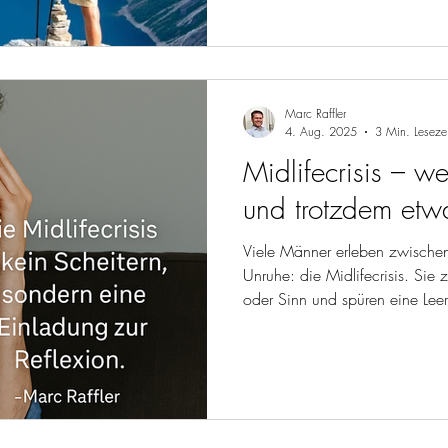
Marc Raffler
4. Aug. 2025
3 Min. Lesezei
Midlifecrisis – w
und trotzdem etw
Viele Männer erleben zwische
Unruhe: die Midlifecrisis. Sie 
oder Sinn und spüren eine Leer
diesem Blog erfährst du, wie si
sie betrifft, welche typischen 
schon eine kleine Kurskorrektu
stimmig zu gestalten.