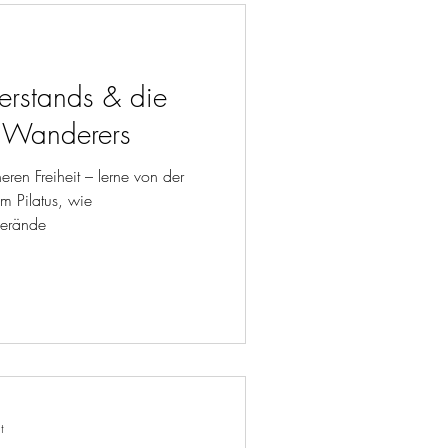
erstands & die
s Wanderers
eren Freiheit – lerne von der
m Pilatus, wie
verände
t