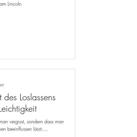
n Jahren." Abraham Lincoln
eit
t des Loslassens
eichtigkeit
 man vergisst, sondern dass man
n beeinflussen lässt....